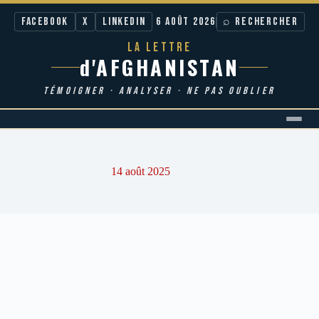
Facebook
X
LinkedIn
6 AOÛT 2026
⌕ RECHERCHER
LA LETTRE
d'AFGHANISTAN
TÉMOIGNER · ANALYSER · NE PAS OUBLIER
Passer
au
contenu
14 août 2025