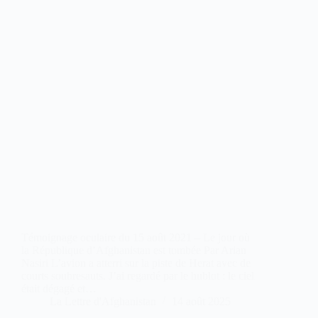
Témoignage oculaire du 15 août 2021 – Le jour où
la République d’Afghanistan est tombée Par Arian
Nasiri L’avion a atterri sur la piste de Herat avec de
courts soubresauts. J’ai regardé par le hublot : le ciel
était dégagé et…
La Lettre d'Afghanistan
14 août 2025