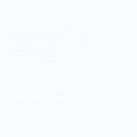
La Lettre d’Afghanistan 14 août 2025numéro 34 Le
site de la lettre Abonnez vous à La Lettre
d’Afghanistan Les talibans et l’EI-K sont
responsables d’assassinats ciblés, selon le
département d’État américain NDR : À la lecture du
rapport du Département…
La Lettre d'Afghanistan
14 août 2025
A LA UNE
,
TEMOIGNAGES
La dernière bataille de Herat : trahison, résistance et
chute éclair