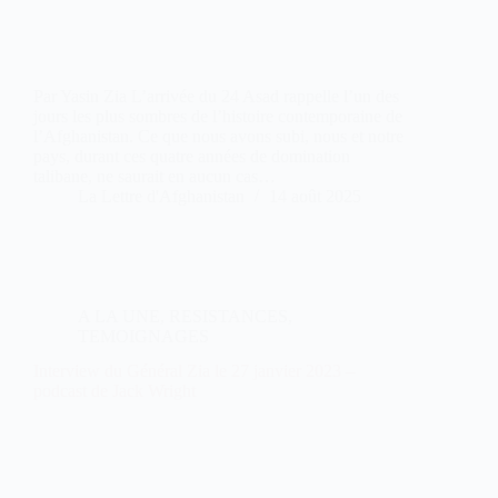
Par Yasin Zia L’arrivée du 24 Asad rappelle l’un des
jours les plus sombres de l’histoire contemporaine de
l’Afghanistan. Ce que nous avons subi, nous et notre
pays, durant ces quatre années de domination
talibane, ne saurait en aucun cas…
La Lettre d'Afghanistan
14 août 2025
A LA UNE
,
RESISTANCES
,
TEMOIGNAGES
Interview du Général Zia le 27 janvier 2023 –
podcast de Jack Wright