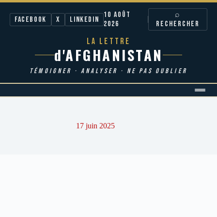
10 AOÛT
⌕
Facebook
X
LinkedIn
2026
RECHERCHER
LA LETTRE
d'AFGHANISTAN
TÉMOIGNER · ANALYSER · NE PAS OUBLIER
Passer
au
contenu
17 juin 2025