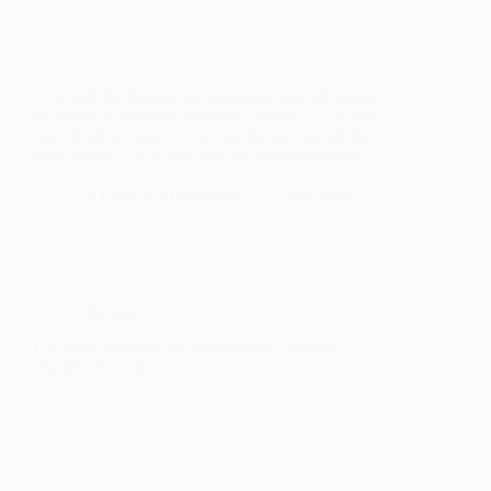
Par-delà les slogans qui réduisent deux décennies
de guerre à quelques sentences creuses – « ne pas
faire de démocratie », « ne pas former une armée à
notre image », « ne pas faire de nation-building » –,
…
La Lettre d'Afghanistan
17 juin 2025
PRESSE
Les droits humains en Afghanistan : survivre,
résister, réinventer