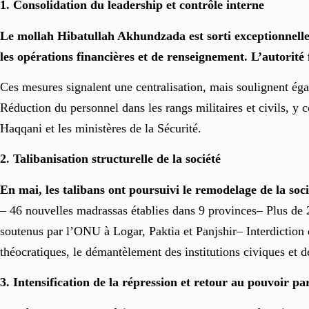
1. Consolidation du leadership et contrôle interne
Le mollah Hibatullah Akhundzada est sorti exceptionnellem
les opérations financières et de renseignement. L’autorité
Ces mesures signalent une centralisation, mais soulignent égal
Réduction du personnel dans les rangs militaires et civils, y c
Haqqani et les ministères de la Sécurité.
2. Talibanisation structurelle de la société
En mai, les talibans ont poursuivi le remodelage de la socié
– 46 nouvelles madrassas établies dans 9 provinces– Plus de 
soutenus par l’ONU à Logar, Paktia et Panjshir– Interdiction 
théocratiques, le démantèlement des institutions civiques et 
3. Intensification de la répression et retour au pouvoir pa