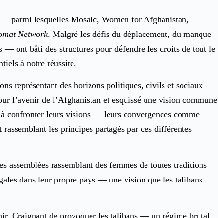
rgé — parmi lesquelles Mosaic, Women for Afghanistan,
lomat Network
. Malgré les défis du déplacement, du manque
— ont bâti des structures pour défendre les droits de tout le
iels à notre réussite.
ns représentant des horizons politiques, civils et sociaux
pour l’avenir de l’Afghanistan et esquissé une vision commune
te à confronter leurs visions — leurs convergences comme
 rassemblant les principes partagés par ces différentes
es assemblées rassemblant des femmes de toutes traditions
égales dans leur propre pays — une vision que les talibans
enir. Craignant de provoquer les talibans — un régime brutal