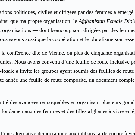
isations politiques, civiles et dirigées par des femmes a éme
ainsi que ma propre organisation, le
Afghanistan Female Dip
s organisations — dont beaucoup sont dirigées par des femmes 
s savons aussi que la coopération et le pluralisme sont essent
la conférence dite de Vienne, où plus de cinquante organisatio
réunies. Nous avons convenu d’une feuille de route inclusive 
 Mosaic a invité les groupes ayant soumis des feuilles de rou
ette année une feuille de route composite, un document complet
ntré des avancées remarquables en organisant plusieurs grand
ts fondamentaux des femmes et des filles afghanes à vivre en 
 d’une alternative démocratique aux talibans tarde encore à v