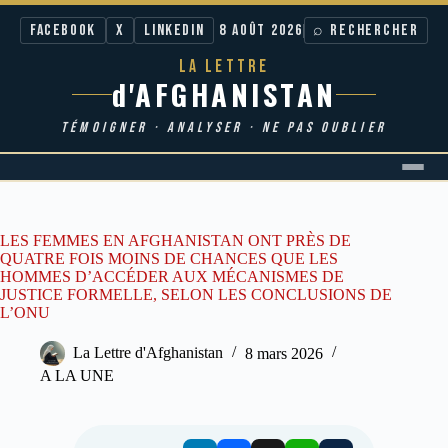
Facebook
X
LinkedIn
8 AOÛT 2026
⌕ RECHERCHER
LA LETTRE
d'AFGHANISTAN
TÉMOIGNER · ANALYSER · NE PAS OUBLIER
Passer
au
contenu
LES FEMMES EN AFGHANISTAN ONT PRÈS DE
QUATRE FOIS MOINS DE CHANCES QUE LES
HOMMES D’ACCÉDER AUX MÉCANISMES DE
JUSTICE FORMELLE, SELON LES CONCLUSIONS DE
L’ONU
La Lettre d'Afghanistan
8 mars 2026
A LA UNE