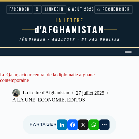
Facebook
X
LinkedIn
6 AOÛT 2026
⌕ RECHERCHER
LA LETTRE
d'AFGHANISTAN
TÉMOIGNER · ANALYSER · NE PAS OUBLIER
Passer
au
contenu
Le Qatar, acteur central de la diplomatie afghane
contemporaine
La Lettre d'Afghanistan
27 juillet 2025
A LA UNE
,
ECONOMIE
,
EDITOS
PARTAGER