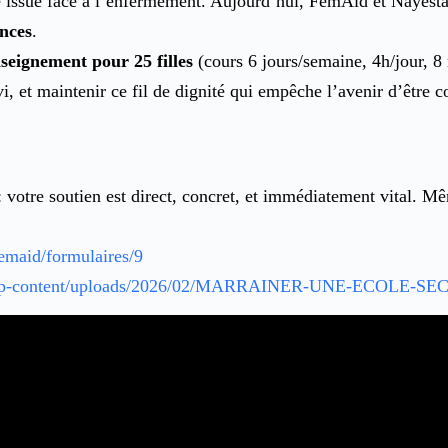
le issue face à l’enfermement. Aujourd’hui, FemAid et Nayest
nces
.
seignement pour 25 filles
(cours 6 jours/semaine, 4h/jour, 8 
vi, et maintenir ce fil de dignité qui empêche l’avenir d’être 
: votre soutien est direct, concret, et immédiatement vital. 
emaid/formulaires/9
om/wp-content/uploads/2026/02/MARRAINER-UNE-ECOLE-SE