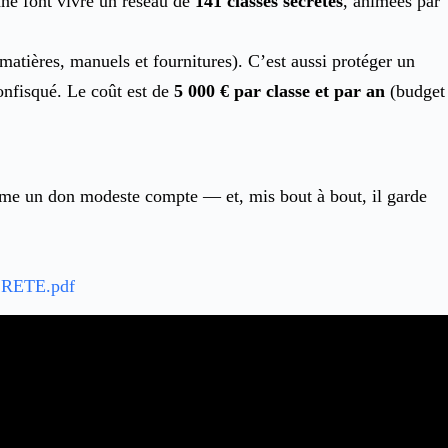
ane font vivre un réseau de
141 classes secrètes
, animées par
matières, manuels et fournitures). C’est aussi protéger un
confisqué. Le coût est de
5 000 € par classe et par an
(budget
Même un don modeste compte — et, mis bout à bout, il garde
CRETE.pdf