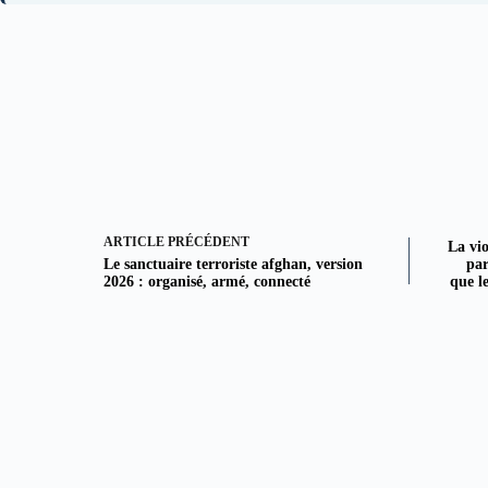
ARTICLE
PRÉCÉDENT
La vi
Le sanctuaire terroriste afghan, version
par
2026 : organisé, armé, connecté
que l