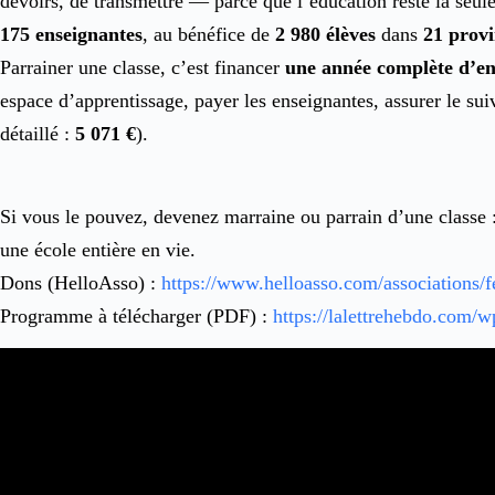
devoirs, de transmettre — parce que l’éducation reste la seu
175 enseignantes
, au bénéfice de
2 980 élèves
dans
21 provi
Parrainer une classe, c’est financer
une année complète d’en
espace d’apprentissage, payer les enseignantes, assurer le sui
détaillé :
5 071 €
).
Si vous le pouvez, devenez marraine ou parrain d’une classe 
une école entière en vie.
Dons (HelloAsso) :
https://www.helloasso.com/associations/f
Programme à télécharger (PDF) :
https://lalettrehebdo.c