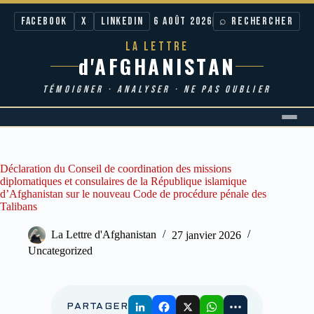
Facebook
X
LinkedIn
6 AOÛT 2026
⌕ RECHERCHER
LA LETTRE
d'AFGHANISTAN
TÉMOIGNER · ANALYSER · NE PAS OUBLIER
Passer
au
contenu
Déclaration du Conseil de coordination des missions
diplomatiques et consulaires de la République islamique
d’Afghanistan sur le nouveau Code de procédure pénale des
Talibans
La Lettre d'Afghanistan
27 janvier 2026
Uncategorized
PARTAGER