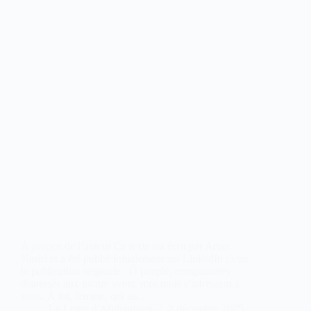
À propos de l’auteur Ce texte est écrit par Arian
Nasiri et a été publié initialement sur LinkedIn : voir
la publication originale . Ô peuple, compatriotes
dispersés aux quatre vents, mes mots s’adressent à
vous. À toi, femme, qui au…
La Lettre d'Afghanistan
2 décembre 2025