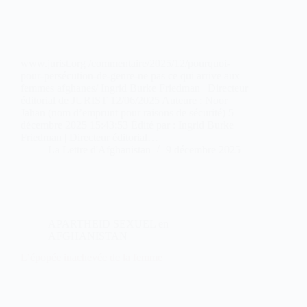
www.jurist.org /commentaire/2025/12/pourquoi-
pour-persécution-de-genre-ne pas ce qui arrive aux
femmes afghanes/ Ingrid Burke Friedman | Directeur
éditorial de JURIST 12/06/2025 Auteure : Noor
Jahan (nom d’emprunt pour raisons de sécurité) 5
décembre 2025 15:43:53 Édité par : Ingrid Burke
Friedman | Directeur éditorial…
La Lettre d'Afghanistan
9 décembre 2025
APARTHEID SEXUEL en
AFGHANISTAN
L’épopée inachevée de la femme