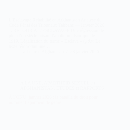
L’Esclavage Réhabilité en Afghanistan Analyse du
Code Pénal des Tribunaux Talibans — Janvier 2026
1. RETOUR À L’ESCLAVAGE Une régression de
plus d’un siècle brisant l’abolition historique de
1919. Légalisation du terme « Esclave » (غلام) Le
texte réintroduit une…
La Lettre d'Afghanistan
23 janvier 2026
A LA UNE
,
APARTHEID SEXUEL en
AFGHANISTAN
,
ETUDES et RAPPORTS
À l’ONU, janvier 2026 : la bataille du droit pour
nommer l’apartheid de genre