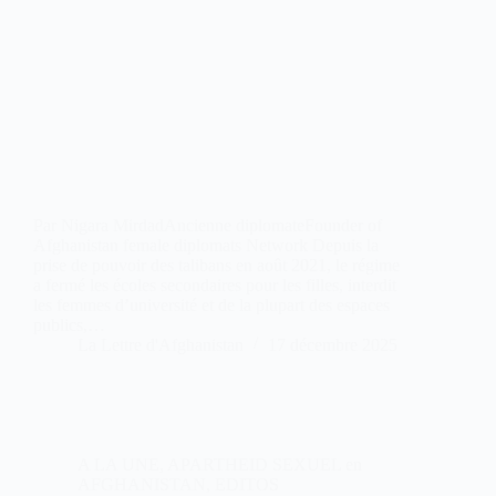
Par Nigara MirdadAncienne diplomateFounder of
Afghanistan female diplomats Network Depuis la
prise de pouvoir des talibans en août 2021, le régime
a fermé les écoles secondaires pour les filles, interdit
les femmes d’université et de la plupart des espaces
publics,…
La Lettre d'Afghanistan
17 décembre 2025
A LA UNE
,
APARTHEID SEXUEL en
AFGHANISTAN
,
EDITOS