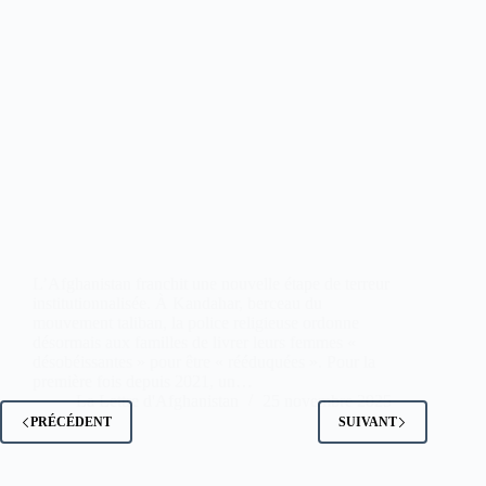
L’Afghanistan franchit une nouvelle étape de terreur
institutionnalisée. À Kandahar, berceau du
mouvement taliban, la police religieuse ordonne
désormais aux familles de livrer leurs femmes «
désobéissantes » pour être « rééduquées ». Pour la
première fois depuis 2021, un…
La Lettre d'Afghanistan
25 novembre 2025
PRÉCÉDENT
SUIVANT