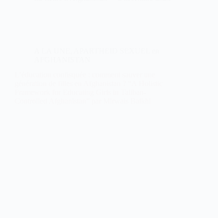
A LA UNE
,
APARTHEID SEXUEL en
AFGHANISTAN
L’éducation confisquée : comment sauver une
génération de filles en Afghanistan ? “A Holistic
Framework for Educating Girls in Taliban-
Controlled Afghanistan” par Mirwais Balkhi