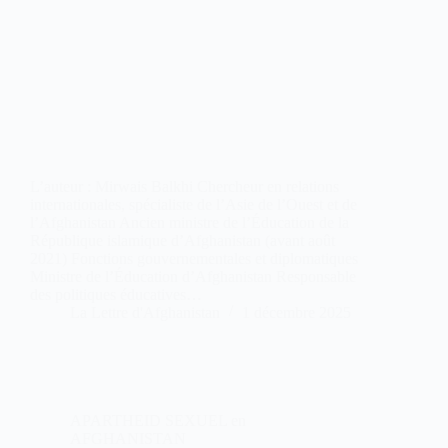
L’auteur : Mirwais Balkhi Chercheur en relations
internationales, spécialiste de l’Asie de l’Ouest et de
l’Afghanistan Ancien ministre de l’Éducation de la
République islamique d’Afghanistan (avant août
2021) Fonctions gouvernementales et diplomatiques
Ministre de l’Éducation d’Afghanistan Responsable
des politiques éducatives…
La Lettre d'Afghanistan
1 décembre 2025
APARTHEID SEXUEL en
AFGHANISTAN