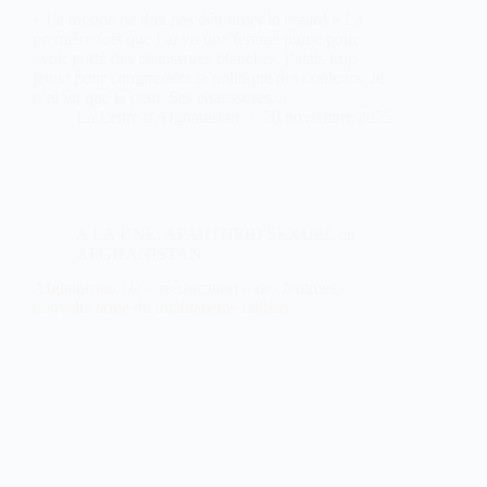
« Le monde ne doit pas détourner le regard » La
première fois que j’ai vu une femme punie pour
avoir porté des chaussures blanches, j’étais trop
jeune pour comprendre la politique des couleurs. Je
n’ai vu que la peur. Ses chaussures…
La Lettre d'Afghanistan
28 novembre 2025
A LA UNE
,
APARTHEID SEXUEL en
AFGHANISTAN
Afghanistan : la « rééducation » des femmes,
nouvelle arme du totalitarisme taliban