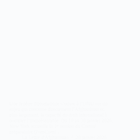
Une fenêtre diplomatique s’ouvre à l’ONU sur un
enjeu qui concerne directement l’Afghanistan et,
plus largement, la capacité du droit international à
nommer l’irreprésentable. Du 19 au 30 janvier 2026,
New York accueille la 1ʳᵉ session du Comité
préparatoire (PrepCom)…
La Lettre d'Afghanistan
20 janvier 2026