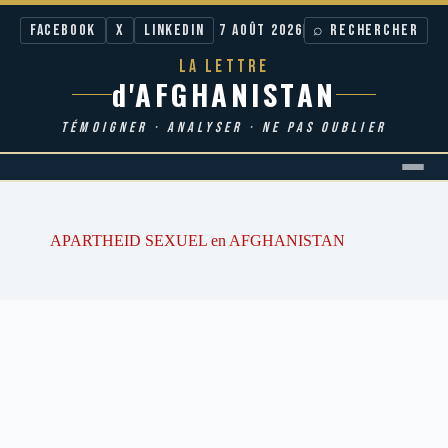
Facebook
X
LinkedIn
7 AOÛT 2026
⌕ RECHERCHER
LA LETTRE
d'AFGHANISTAN
TÉMOIGNER · ANALYSER · NE PAS OUBLIER
Passer
au
contenu
APARTHEID SEXUEL en AFGHANISTAN