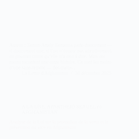
Auteur : Tamim Attaiy Tamanna parle doucement —
si doucement que, si l’on n’écoute pas attentivement,
on pourrait croire qu’elle n’a rien à dire. Mais ses
mains racontent une autre histoire. Ce sont les mains
d’une sage-femme — des mains…
La Lettre d'Afghanistan
30 décembre 2025
A LA UNE
,
APARTHEID SEXUEL en
AFGHANISTAN
Analyse de la Loi sur la promotion de la vertu et la
prévention du vice en Afghanistan