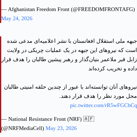
— Afghanistan Freedom Front (@FREEDOMFRONTAFG)
May 24, 2026
جبهه ملی استقلال افغانستان با نشر اعلامیه‌ای مدعی شده
است که نیروهای این جبهه در یک عملیات چریکی در ولایت
زابل قبر ملاعمر بنیان‌گذار و رهبر پیشین طالبان را هدف قرار
داده و تخریب کرده‌اند
نیروهای آنان توانسته‌اند با عبور از چندین حلقه امنیتی طالبان
محل مورد نظر را هدف قرار دهند.
pic.twitter.com/rR5wFGCbCq
— National Resistance Front (NRF) 🇦🇫
(@NRFMediaCell)
May 23, 2026