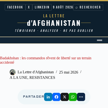
Facebook
X
LinkedIn
9 AOÛT 2026
⌕ RECHERCHER
LA LETTRE
d'AFGHANISTAN
TÉMOIGNER · ANALYSER · NE PAS OUBLIER
Passer
au
contenu
Badakhshan : les commandos rêvent de liberté sur un terrain
accidenté
La Lettre d'Afghanistan
25 mai 2026
A LA UNE
,
RESISTANCES
PARTAGER