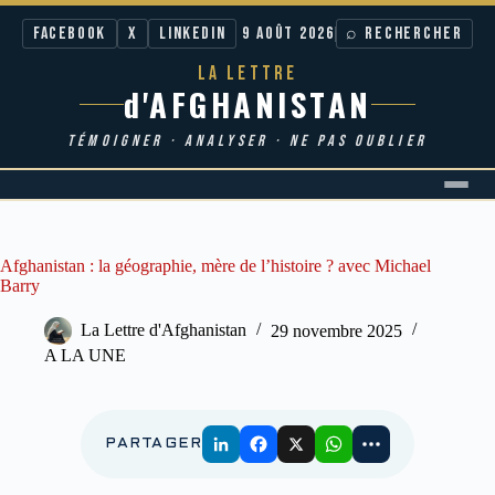
Facebook
X
LinkedIn
9 AOÛT 2026
⌕ RECHERCHER
LA LETTRE
d'AFGHANISTAN
TÉMOIGNER · ANALYSER · NE PAS OUBLIER
Passer
au
contenu
Afghanistan : la géographie, mère de l’histoire ? avec Michael
Barry
La Lettre d'Afghanistan
29 novembre 2025
A LA UNE
PARTAGER