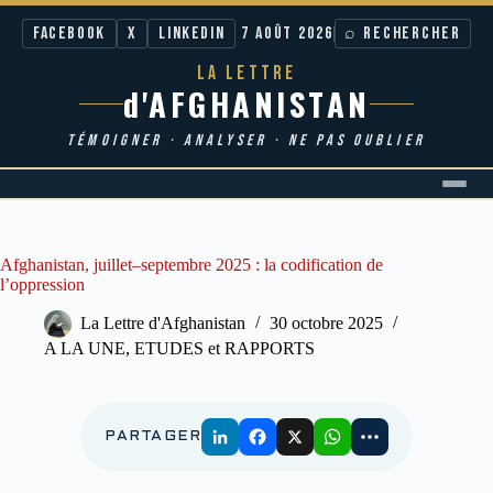
Facebook
X
LinkedIn
7 AOÛT 2026
⌕ RECHERCHER
LA LETTRE
d'AFGHANISTAN
TÉMOIGNER · ANALYSER · NE PAS OUBLIER
Passer
au
contenu
Afghanistan, juillet–septembre 2025 : la codification de
l’oppression
La Lettre d'Afghanistan
30 octobre 2025
A LA UNE
,
ETUDES et RAPPORTS
PARTAGER