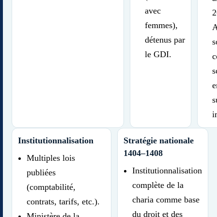
avec
2
femmes),
A
détenus par
s
le GDI.
c
s
e
s
i
Institutionnalisation
Stratégie nationale
1404–1408
Multiples lois
Institutionnalisation
publiées
complète de la
(comptabilité,
charia comme base
contrats, tarifs, etc.).
du droit et des
Ministère de la