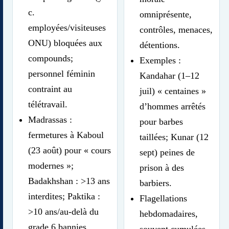
c.
omniprésente,
employées/visiteuses
contrôles, menaces,
ONU) bloquées aux
détentions.
compounds;
Exemples :
personnel féminin
Kandahar (1–12
contraint au
juil) « centaines »
télétravail.
d’hommes arrêtés
Madrassas :
pour barbes
fermetures à Kaboul
taillées; Kunar (12
(23 août) pour « cours
sept) peines de
modernes »;
prison à des
Badakhshan : >13 ans
barbiers.
interdites; Paktika :
Flagellations
>10 ans/au-delà du
hebdomadaires,
grade 6 bannies.