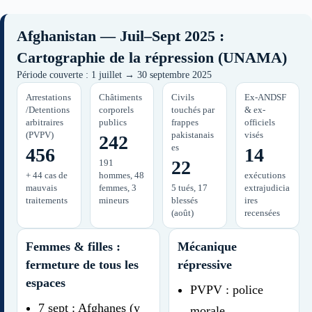
Afghanistan — Juil–Sept 2025 :
Cartographie de la répression (UNAMA)
Période couverte : 1 juillet → 30 septembre 2025
Arrestations
Châtiments
Civils
Ex-ANDSF
/Detentions
corporels
touchés par
& ex-
arbitraires
publics
frappes
officiels
(PVPV)
pakistanais
visés
242
es
456
14
22
191
+ 44 cas de
hommes, 48
exécutions
mauvais
femmes, 3
5 tués, 17
extrajudicia
traitements
mineurs
blessés
ires
(août)
recensées
Femmes & filles :
Mécanique
fermeture de tous les
répressive
espaces
PVPV : police
7 sept : Afghanes (y
morale