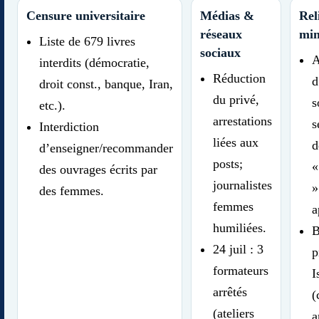
Censure universitaire
Médias &
Rel
réseaux
min
Liste de 679 livres
sociaux
A
interdits (démocratie,
Réduction
d
droit const., banque, Iran,
du privé,
s
etc.).
arrestations
s
Interdiction
liées aux
d
d’enseigner/recommander
posts;
«
des ouvrages écrits par
journalistes
»
des femmes.
femmes
a
humiliées.
B
24 juil : 3
p
formateurs
I
arrêtés
(
(ateliers
a