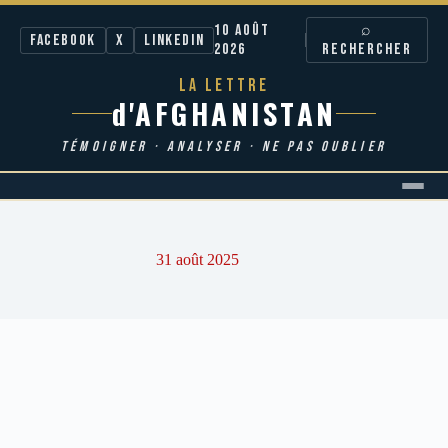
10 AOÛT
⌕
Facebook
X
LinkedIn
2026
RECHERCHER
LA LETTRE
d'AFGHANISTAN
TÉMOIGNER · ANALYSER · NE PAS OUBLIER
Passer
au
contenu
31 août 2025