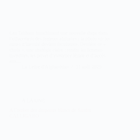
Les Talibans franchissent une nouvelle étape dans
l’effacement des femmes afghanes : la photo sur les
cartes d’identité devient facultative. Derrière ce «
choix », une stratégie claire : rendre les femmes
invisibles, les priver d’existence légale et d’accès
aux…
La Lettre d'Afghanistan
31 août 2025
A LA UNE
A l’ombre des drapeaux blancs de Sandra
CALLIGARO