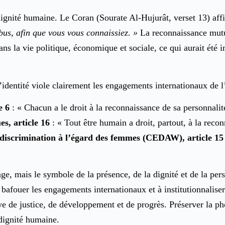
gnité humaine. Le Coran (Sourate Al-Hujurât, verset 13) aff
bus, afin que vous vous connaissiez. »
La reconnaissance mutue
ns la vie politique, économique et sociale, ce qui aurait été 
dentité viole clairement les engagements internationaux de l
e 6
: « Chacun a le droit à la reconnaissance de sa personnalité
es, article 16
: « Tout être humain a droit, partout, à la recon
e discrimination à l’égard des femmes (CEDAW), article 15
e, mais le symbole de la présence, de la dignité et de la per
à bafouer les engagements internationaux et à institutionnalis
prive de justice, de développement et de progrès. Préserver la 
 dignité humaine.