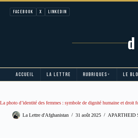
Facebook
X
LinkedIn
ACCUEIL
LA LETTRE
RUBRIQUES
LE BL
▼
Passer
au
contenu
La photo d’identité des femmes : symbole de dignité humaine et droit 
La Lettre d'Afghanistan
31 août 2025
APARTHEID 