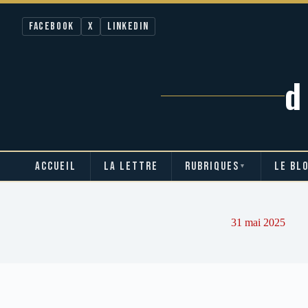
Facebook
X
LinkedIn
ACCUEIL
LA LETTRE
RUBRIQUES
LE BL
▼
Passer
au
contenu
31 mai 2025