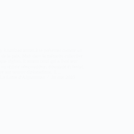
y Khalilzad aimait à se présenter comme un
n de la paix. Mais dans la mémoire collective
ple afghan, il restera celui qui a livré leur
 un régime obscurantiste, misogyne et brutal.
re son sourire diplomatique, il…
La Lettre d'Afghanistan
31 mai 2025