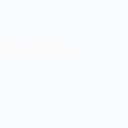
EDITOS
,
PRESSE
atie de la trahison, féminisme de façade :
les élites occidentales blanchissent les
ns