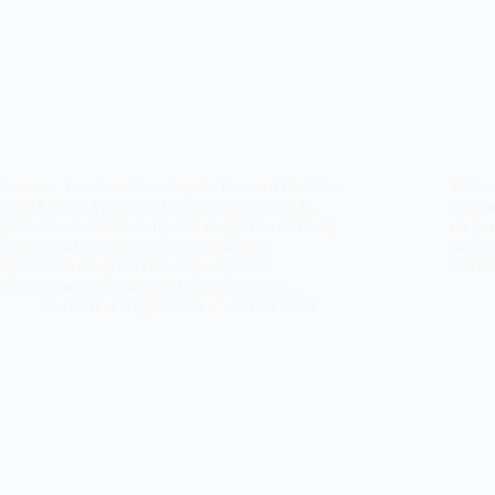
Source : Les bras financiers de l’accord de Doha
Zalma
Le @AfghanAppealFnd créé après août 2021,
artisa
opère sous la tutelle conjointe de @AnwarAhady
du peu
et @ShahMehrabi et fonctionne sous la
pays à
supervision de @USTreasury . Agissant
Derriè
effectivement comme une banque centrale…
La Lettre d'Afghanistan
31 mai 2025