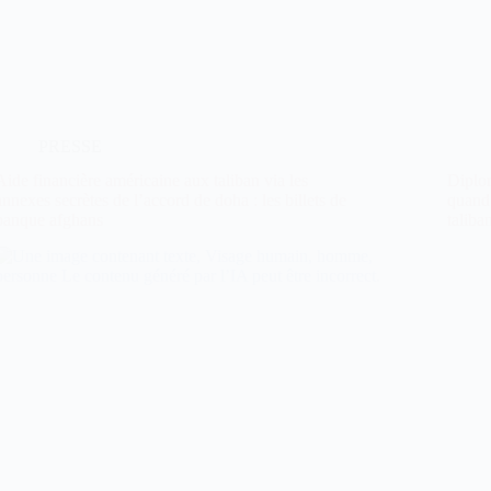
PRESSE
Aide financière américaine aux taliban via les
Diplom
annexes secrètes de l’accord de doha : les billets de
quand 
banque afghans
taliba