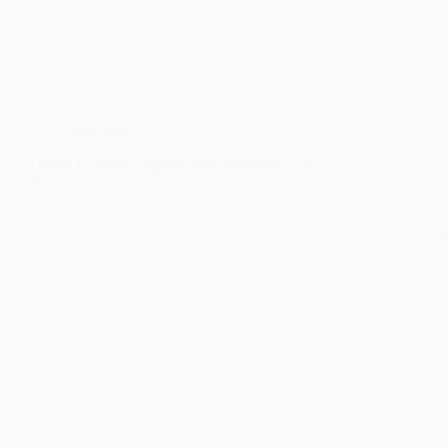
PRESSE
Quand les billets afghans sont imprimés… en
France