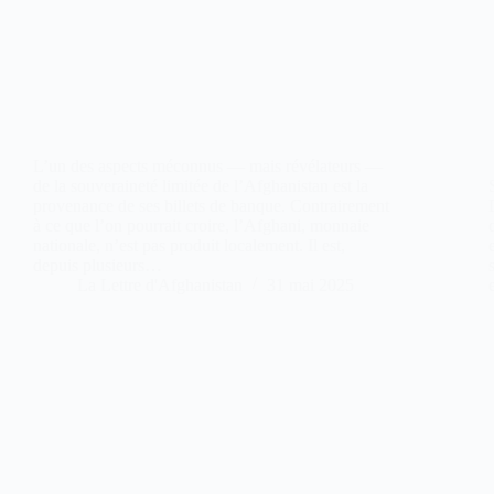
L’un des aspects méconnus — mais révélateurs —
de la souveraineté limitée de l’Afghanistan est la
provenance de ses billets de banque. Contrairement
à ce que l’on pourrait croire, l’Afghani, monnaie
nationale, n’est pas produit localement. Il est,
depuis plusieurs…
La Lettre d'Afghanistan
31 mai 2025