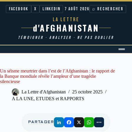
Facebook
X
LinkedIn
7 AOÛT 2026
⌕ RECHERCHER
LA LETTRE
d'AFGHANISTAN
TÉMOIGNER · ANALYSER · NE PAS OUBLIER
Passer
au
contenu
Un séisme meurtrier dans l’est de l’Afghanistan : le rapport de
la Banque mondiale révèle l’ampleur d’une tragédie
silencieuse
La Lettre d'Afghanistan
25 octobre 2025
A LA UNE
,
ETUDES et RAPPORTS
PARTAGER