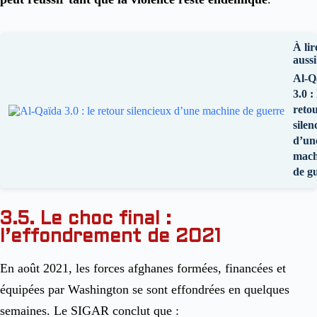
À lir
aussi
Al-Q
3.0 : 
reto
silen
d’un
mach
de g
3.5. Le choc final :
l’effondrement de 2021
En août 2021, les forces afghanes formées, financées et
équipées par Washington se sont effondrées en quelques
semaines. Le SIGAR conclut que :