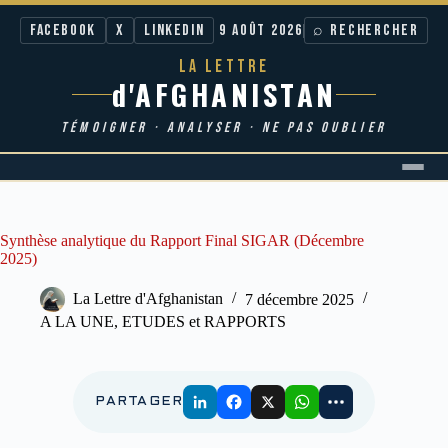
Facebook
X
LinkedIn
9 AOÛT 2026
⌕ RECHERCHER
LA LETTRE
d'AFGHANISTAN
TÉMOIGNER · ANALYSER · NE PAS OUBLIER
Passer
au
contenu
Synthèse analytique du Rapport Final SIGAR (Décembre
2025)
La Lettre d'Afghanistan
7 décembre 2025
A LA UNE
,
ETUDES et RAPPORTS
PARTAGER