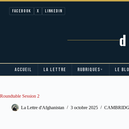
Facebook
X
LinkedIn
ACCUEIL
LA LETTRE
RUBRIQUES
LE BL
▼
Passer
au
contenu
Roundtable Session 2
La Lettre d'Afghanistan
3 octobre 2025
CAMBRIDG