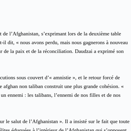
lut de l’Afghanistan, s’exprimant lors de la deuxième table
-t-il dit, « nous avons perdu, mais nous gagnerons à nouveau
 de la paix et de la réconciliation. Daudzai a exprimé son
écutions sous couvert d’« amnistie », et le retour forcé de
ple afghan non taliban construit une plus grande cohésion. «
un ennemi : les talibans, l’ennemi de nos filles et de nos
le salut de l’Afghanistan ». Il a insisté sur le fait que toute
 élites éduquées à l’intérieur de l’Afghanistan qui s’opposent