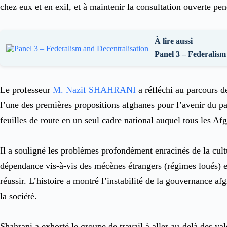
chez eux et en exil, et à maintenir la consultation ouverte pe
À lire aussi
Panel 3 – Federalism
Le professeur
M. Nazif SHAHRANI
a réfléchi au parcours de
l’une des premières propositions afghanes pour l’avenir du pays,
feuilles de route en un seul cadre national auquel tous les Afg
Il a souligné les problèmes profondément enracinés de la culture
dépendance vis-à-vis des mécènes étrangers (régimes loués) et 
réussir. L’histoire a montré l’instabilité de la gouvernance af
la société.
Shahrani a exhorté le groupe de travail à aller au-delà des va