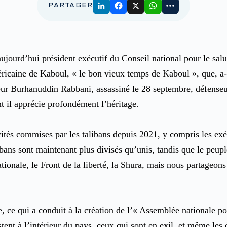
PARTAGER
 aujourd’hui président exécutif du Conseil national pour le sa
méricaine de Kaboul, « le bon vieux temps de Kaboul », que, a
eur Burhanuddin Rabbani, assassiné le 28 septembre, défenseur
 il apprécie profondément l’héritage.
rocités commises par les talibans depuis 2021, y compris les ex
alibans sont maintenant plus divisés qu’unis, tandis que le peu
onale, le Front de la liberté, la Shura, mais nous partageons 
 ce qui a conduit à la création de l’« Assemblée nationale pour 
istent à l’intérieur du pays, ceux qui sont en exil, et même les