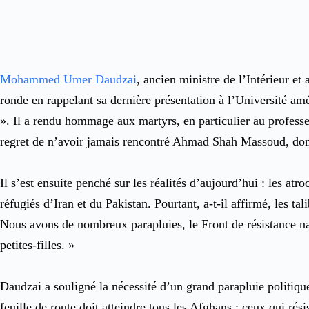
Mohammed Umer Daudzai
, ancien ministre de l’Intérieur et
ronde en rappelant sa dernière présentation à l’Université a
». Il a rendu hommage aux martyrs, en particulier au profess
regret de n’avoir jamais rencontré Ahmad Shah Massoud, dont
Il s’est ensuite penché sur les réalités d’aujourd’hui : les at
réfugiés d’Iran et du Pakistan. Pourtant, a-t-il affirmé, les t
Nous avons de nombreux parapluies, le Front de résistance nati
petites-filles. »
Daudzai a souligné la nécessité d’un grand parapluie politique,
feuille de route doit atteindre tous les Afghans : ceux qui rés