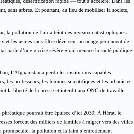
éatiques, désertification rapide — tout s’accélère. Dans les
t, sans arbres. Et pourtant, au lieu de mobiliser la société,
, la pollution de l’air atteint des niveaux catastrophiques.
urs et les usines sans filtre déversent un nuage permanent de
itat parle d’une « crise sévère » qui menace la santé publique
iban, l’Afghanistan a perdu les institutions capables
s, les professeurs, les femmes scientifiques et les urbanistes
nt la liberté de la presse et interdit aux ONG de travailler
 phréatique pourrait être épuisée d’ici 2030. À Hérat, le
sses forcent des milliers de familles à migrer vers des villes
 promiscuité, la pollution et la faim s’entretiennent