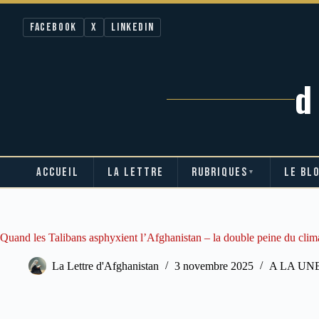
Facebook
X
LinkedIn
ACCUEIL
LA LETTRE
RUBRIQUES
LE BL
▼
Passer
au
contenu
Quand les Talibans asphyxient l’Afghanistan – la double peine du climat
La Lettre d'Afghanistan
3 novembre 2025
A LA UN