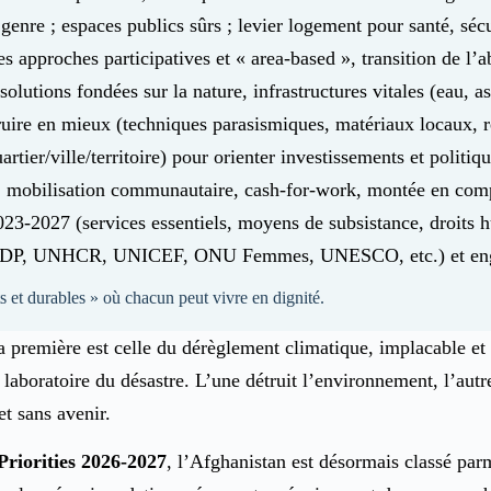
u genre ; espaces publics sûrs ; levier logement pour santé, s
es approches participatives et « area-based », transition de l’
 solutions fondées sur la nature, infrastructures vitales (eau, a
struire en mieux (techniques parasismiques, matériaux locaux,
artier/ville/territoire) pour orienter investissements et politiq
; mobilisation communautaire, cash-for-work, montée en comp
23-2027 (services essentiels, moyens de subsistance, droits h
UNDP, UNHCR, UNICEF, ONU Femmes, UNESCO, etc.) et engag
nts et durables » où chacun peut vivre en dignité.
la première est celle du dérèglement climatique, implacable et 
 laboratoire du désastre. L’une détruit l’environnement, l’aut
et sans avenir.
Priorities 2026-2027
, l’Afghanistan est désormais classé parm