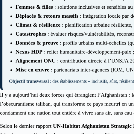
Femmes & filles
: solutions inclusives et sensibles a
Déplacés & retours massifs
: intégration locale par d
Climat & résilience
: planification urbaine résiliente,
Catastrophes
: évaluer risques/vulnérabilités, recon
Données & preuve
: profils urbains multi-échelles (qu
Nexus HDP
: relier humanitaire-développement-paix 
Alignement ONU
: contribution directe à l’UNSFA 20
Mise en œuvre
: partenariats inter-agences (IOM, 
Objectif transversal
: des établissements « inclusifs, sûrs, résilie
Il y a aujourd’hui deux forces qui étranglent l’Afghanistan : 
l’obscurantisme taliban, qui transforme ce pays meurtri en un
condamnent une nation tout entière à vivre sans air, sans eau 
Selon le dernier rapport
UN-Habitat Afghanistan Strategic 