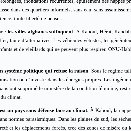
rolongées, inondations récurrentes, épuisement des nappes phr
tasse dans des quartiers informels, sans eau, sans assainissemen
tence, toute liberté de penser.
me :
les villes afghanes suffoquent
. À Kaboul, Hérat, Kandahar
fer, faute d’alternatives. Les véhicules vétustes, les générate
enfants et de vieillards qui ne peuvent plus respirer. ONU-Hab
un système politique qui refuse la raison
. Sous le régime tal
isation ou d’investir dans les énergies propres. Les ingénieur
bans ont supprimé le ministère de la condition féminine, restrei
 du climat.
est un pays sans défense face au climat
. À Kaboul, la nappe
ans normes parasismiques. Dans les plaines du sud, les séchere
reté et les déplacements forcés, crée des zones de misère où la