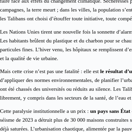
faire face aux effets du changement climatique. Sécheresses p
campagnes, la terre meurt ; dans les villes, la population s’en
les Talibans ont choisi d’étouffer toute initiative, toute compé
Les Nations Unies tirent une nouvelle fois la sonnette d’alar
Les habitants brûlent du plastique et du charbon pour se chauf
particules fines. L’hiver venu, les hôpitaux se remplissent d’
et la qualité de vie urbaine.
Mais cette crise n’est pas une fatalité : elle est
le résultat d’
d’appliquer des normes environnementales, de planifier l’urban
ont été chassés des universités ou réduits au silence. Les Tali
librement, y compris dans les secteurs de la santé, de l’eau et
Cette paralysie institutionnelle a un prix :
un pays sans État 
séisme de 2023 a détruit plus de 30 000 maisons construites s
déjà saturées. L’urbanisation chaotique, alimentée par la pauv