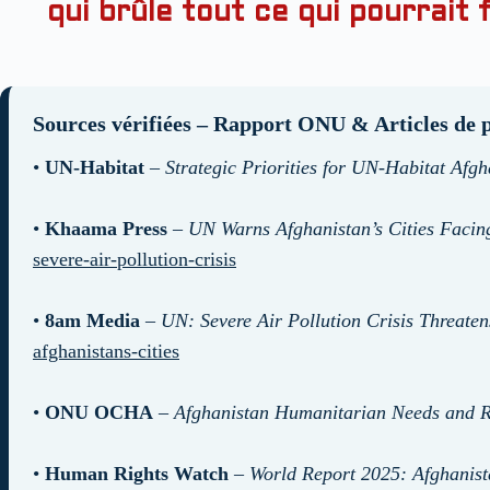
qui brûle tout ce qui pourrait 
Sources vérifiées – Rapport ONU & Articles de 
•
UN-Habitat
–
Strategic Priorities for UN-Habitat Afg
•
Khaama Press
–
UN Warns Afghanistan’s Cities Facing
severe-air-pollution-crisis
•
8am Media
–
UN: Severe Air Pollution Crisis Threaten
afghanistans-cities
•
ONU OCHA
–
Afghanistan Humanitarian Needs and 
•
Human Rights Watch
–
World Report 2025: Afghanis