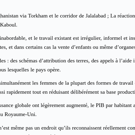
hanistan via Torkham et le corridor de Jalalabad ; La réactio
 Kaboul.
abordable, et le travail existant est irrégulier, informel et in
ntes, et dans certains cas la vente d’enfants ou même d’organe
les : des schémas d’attribution des terres, des appels à l’aide 
ous lesquelles le pays opère.
simultanément les femmes de la plupart des formes de travail 
si rapidement tout en réduisant délibérément sa base product
issance globale ont légèrement augmenté, le PIB par habitant 
i du Royaume-Uni.
n’est même pas un endroit qu’ils reconnaissent réellement c