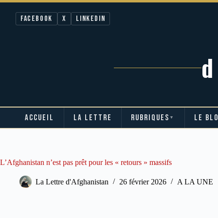
Facebook
X
LinkedIn
ACCUEIL
LA LETTRE
RUBRIQUES
LE BL
▼
Passer
au
contenu
L’Afghanistan n’est pas prêt pour les « retours » massifs
La Lettre d'Afghanistan
26 février 2026
A LA UNE