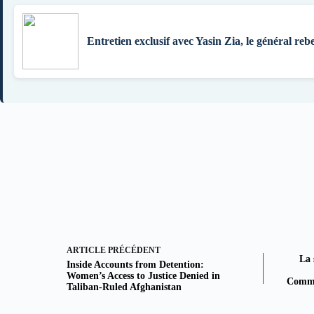
Entretien exclusif avec Yasin Zia, le général rebe
ARTICLE
PRÉCÉDENT
La 
Inside Accounts from Detention:
Women’s Access to Justice Denied in
Commis
Taliban-Ruled Afghanistan