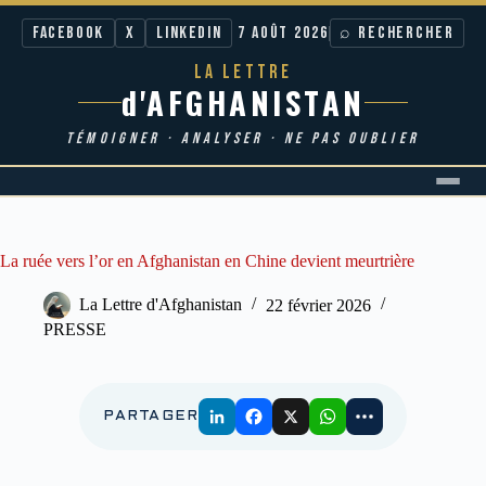
Facebook
X
LinkedIn
7 AOÛT 2026
⌕ RECHERCHER
LA LETTRE
d'AFGHANISTAN
TÉMOIGNER · ANALYSER · NE PAS OUBLIER
Passer
au
contenu
La ruée vers l’or en Afghanistan en Chine devient meurtrière
La Lettre d'Afghanistan
22 février 2026
PRESSE
PARTAGER