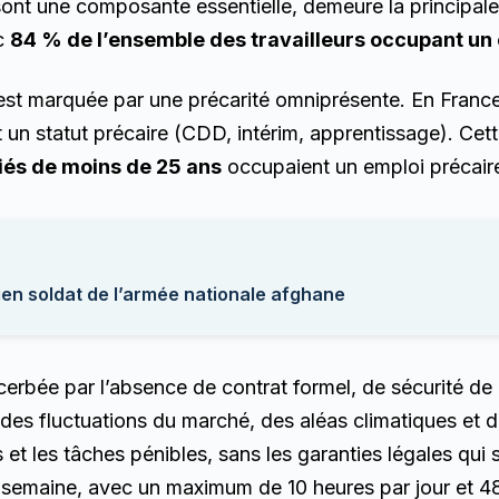
rs sont une composante essentielle, demeure la principal
ec
84 % de l’ensemble des travailleurs occupant un 
rs est marquée par une précarité omniprésente. En Franc
t un statut précaire (CDD, intérim, apprentissage). Cet
iés de moins de 25 ans
occupaient un emploi précair
cien soldat de l’armée nationale afghane
exacerbée par l’absence de contrat formel, de sécurité d
i des fluctuations du marché, des aléas climatiques et
ers et les tâches pénibles, sans les garanties légales qu
r semaine, avec un maximum de 10 heures par jour et 4