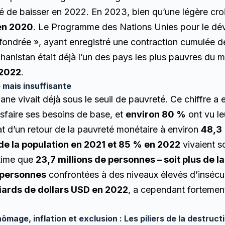
ué de baisser en 2022. En 2023, bien qu’une légère cro
’en 2020
. Le Programme des Nations Unies pour le 
fondrée », ayant enregistré une contraction cumulée 
ghanistan était déjà l’un des pays les plus pauvres du
 2022
.
 mais insuffisante
ne vivait déjà sous le seuil de pauvreté. Ce chiffre a
isfaire ses besoins de base, et
environ 80 %
ont vu le
t d’un retour de la pauvreté monétaire à environ
48,3
de la population en 2021 et 85 % en 2022
vivaient so
stime que
23,7 millions de personnes – soit plus de l
e personnes
confrontées à des niveaux élevés d’insécur
liards de dollars USD en 2022
, a cependant fortemen
ômage, inflation et exclusion : Les piliers de la destruct