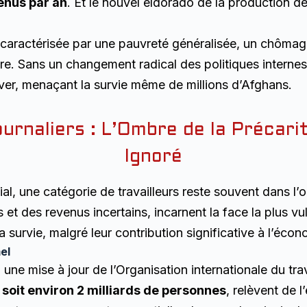
venus par an
. Et le nouvel eldorado de la production d
s, caractérisée par une pauvreté généralisée, un chô
ire. Sans un changement radical des politiques interne
raver, menaçant la survie même de millions d’Afghans.
ournaliers : L’Ombre de la Précar
Ignoré
 une catégorie de travailleurs reste souvent dans l’om
t des revenus incertains, incarnent la face la plus vul
a survie, malgré leur contribution significative à l’écon
el
 une mise à jour de l’Organisation internationale du t
 soit environ 2 milliards de personnes
, relèvent de 