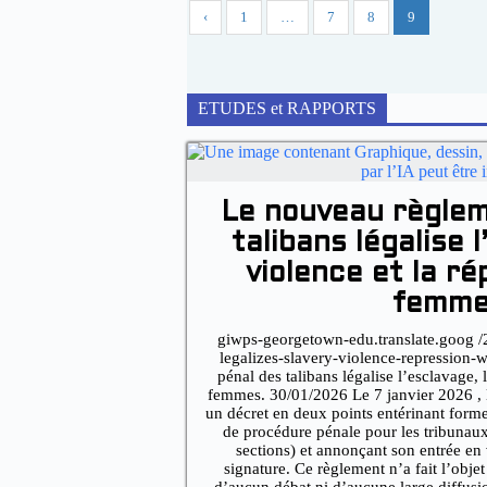
‹
1
…
7
8
9
ETUDES et RAPPORTS
Le nouveau règlem
talibans légalise l
violence et la r
femme
giwps-georgetown-edu.translate.goog /2
legalizes-slavery-violence-repression
pénal des talibans légalise l’esclavage, 
femmes. 30/01/2026 Le 7 janvier 2026 , 
un décret en deux points entérinant for
de procédure pénale pour les tribunaux 
sections) et annonçant son entrée en
signature. Ce règlement n’a fait l’obj