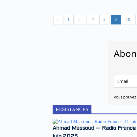
‹
1
…
7
8
9
10
Abonn
Vous pouvez
RESISTANCES
Ahmad Massoud – Radio France 
juin 2025