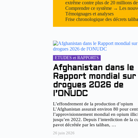
extrême contre plus de 20 millions de
Comprendre ce système → Les nouvel
Témoignages et analyses
Frise chronologique des décrets tali
ETUDES et RAPPORTS
Afghanistan dans le
Rapport mondial sur 
drogues 2026 de
l’ONUDC
L’effondrement de la production d’opium
L’Afghanistan assurait environ 80 pour cent
l’approvisionnement mondial en opium illic
jusqu’en 2022. Depuis l’interdiction de la c
pavot décrétée par les taliban, …
26 juin 2026