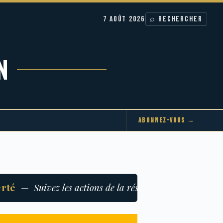
7 AOÛT 2026
⌕ RECHERCHER
N
ABONNEZ-VOUS →
—
Suivez les actions de la résistance afghane
★