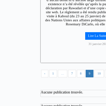
d’aucun débat ni d’aucune large diffusion
existence n’a été révélée qu’après la pu
déclaration par Rawadari et d’une copie
site web. Le règlement a été rendu publi
visite à Kaboul (du 23 au 25 janvier) de 
des Nations Unies aux affaires politiques 
Rosemary DiCarlo, où elle
Lire La Sui
31 janvier 2
‹
1
…
7
8
9
10
Aucune publication trouvée.
Aucune publication trouvée.