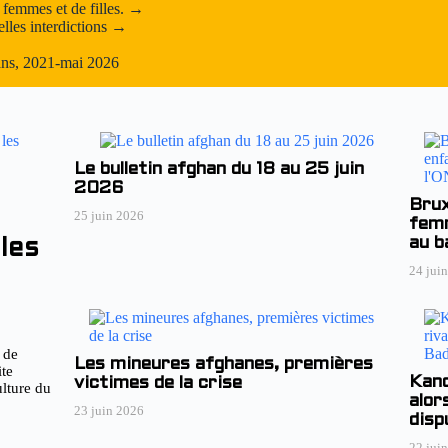
 femmes et de filles. →
les interdictions →
bans, 2021-mai 2026
Le bulletin afghan du 18 au 25 juin
2026
Brux
25 juin 2026
femm
au b
les
24 jui
 de
Les mineures afghanes, premières
ite
Kand
victimes de la crise
ulture du
alor
23 juin 2026
disp
22 jui