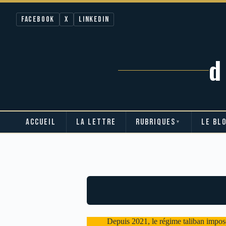
Facebook
X
LinkedIn
ACCUEIL
LA LETTRE
RUBRIQUES
LE BL
▼
Passer
au
contenu
Depuis 2021, le régime taliban impos