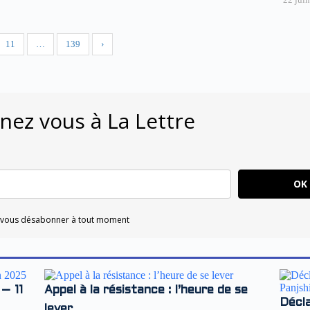
11
…
139
›
ez vous à La Lettre
OK
 vous désabonner à tout moment
– 11
Appel à la résistance : l’heure de se
Décl
lever