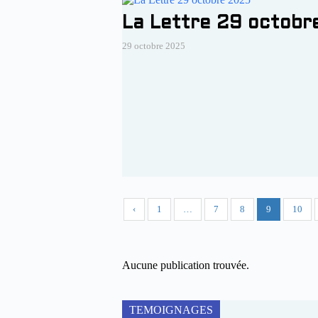
La Lettre 29 octobr
29 octobre 2025
‹
1
…
7
8
9
10
Aucune publication trouvée.
TEMOIGNAGES