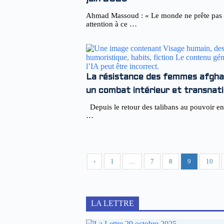
Ahmad Massoud : « Le monde ne prête pas
attention à ce …
La résistance des femmes afgha
un combat intérieur et transnati
Depuis le retour des talibans au pouvoir en
…
‹
1
…
7
8
9
10
LA LETTRE