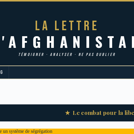
LA LETTRE
d'AFGHANISTA
TÉMOIGNER · ANALYSER · NE PAS OUBLIER
OG
★ Le combat pour la liberté
e un système de ségrégation