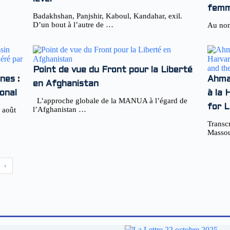
femm
Badakhshan, Panjshir, Kaboul, Kandahar, exil.
D’un bout à l’autre de …
Au nom
Point de vue du Front pour la Liberté
nes :
Ahma
en Afghanistan
onal
à la 
L’approche globale de la MANUA à l’égard de
for L
l’Afghanistan …
 août
Transc
Massou
›