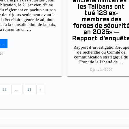
 de la part des autorités ; son
anciens militaires 
blication, le 21 janvier, d’une
les Talibans ont
 du règlement en pachto sur son
tué 123 ex-
c deux jours seulement avant la
la Secrétaire générale adjointe
membres des
et à la consolidation de la paix,
forces de sécurit
 a rencontré en …
en 2025» —
Rapport d’enquêt
te…
Rapport d’investigationGroup
de recherche du Comité de
026
communication stratégique du
Front de la Liberté de …
3 janvier 2026
11
…
21
›